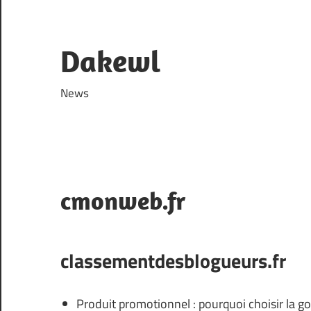
Skip
to
content
Dakewl
News
cmonweb.fr
classementdesblogueurs.fr
Produit promotionnel : pourquoi choisir la g