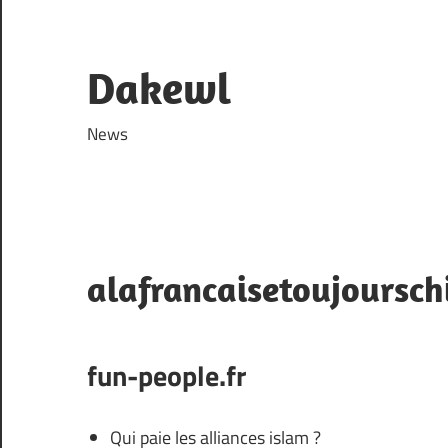
Skip
to
content
Dakewl
News
alafrancaisetoujourschi
fun-people.fr
Qui paie les alliances islam ?